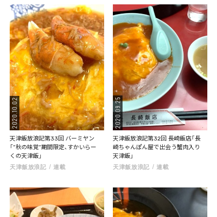
2020.09.25
2020.10.02
天津飯放浪記第33回 バーミヤン
天津飯放浪記第32回 長崎飯店「長
「”秋の味覚”期間限定、すかいらー
崎ちゃんぽん屋で出会う蟹肉入り
くの天津飯」
天津飯」
天津飯放浪記
連載
天津飯放浪記
連載