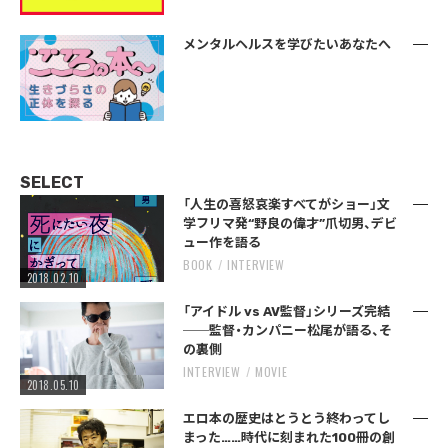
メンタルヘルスを学びたいあなたへ
SELECT
「人生の喜怒哀楽すべてがショー」文
学フリマ発“野良の偉才”爪切男、デビ
ュー作を語る
BOOK
INTERVIEW
2018.02.10
「アイドル vs AV監督」シリーズ完結
──監督・カンパニー松尾が語る、そ
の裏側
INTERVIEW
MOVIE
2018.05.10
エロ本の歴史はとうとう終わってし
まった……時代に刻まれた100冊の創