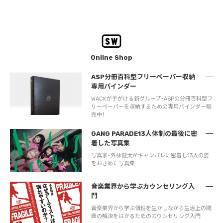
Online Shop
ASP分冊百科型フリーペーパー収納
専用バインダー
WACKが手がける新グループ・ASPの分冊百科型フ
リーペーパーを収納するための専用バインダー販
売中！
GANG PARADE13人体制の最後に密
着した写真集
写真家・外林健太がギャンパレに密着し13人の姿
をおさめた写真集
音楽業界から学ぶカウンセリング入
門
音楽業界から学ぶ個性を生かしながら生活上の問
題の解決をはかるためのカウンセリング入門