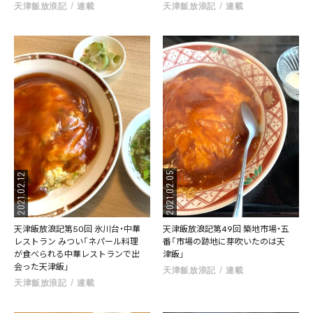
天津飯放浪記
連載
天津飯放浪記
連載
2021.02.05
2021.02.12
天津飯放浪記第50回 氷川台・中華
天津飯放浪記第49回 築地市場・五
レストラン みつい「ネパール料理
番「市場の跡地に芽吹いたのは天
が食べられる中華レストランで出
津飯」
会った天津飯」
天津飯放浪記
連載
天津飯放浪記
連載