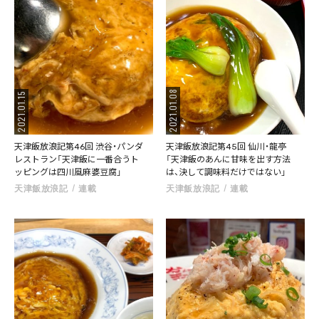
2021.01.08
2021.01.15
天津飯放浪記第46回 渋谷・パンダ
天津飯放浪記第45回 仙川・龍亭
レストラン「天津飯に一番合うト
「天津飯のあんに甘味を出す方法
ッピングは四川風麻婆豆腐」
は、決して調味料だけではない」
天津飯放浪記
連載
天津飯放浪記
連載