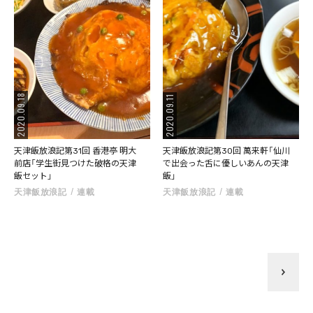
2020.09.18
2020.09.11
天津飯放浪記第31回 香港亭 明大
天津飯放浪記第30回 萬来軒「仙川
前店「学生街見つけた破格の天津
で出会った舌に優しいあんの天津
飯セット」
飯」
天津飯放浪記
連載
天津飯放浪記
連載
>