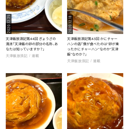
2020.12.25
2020.12.18
天津飯放浪記第44回 ぎょうざの
天津飯放浪記第43回 かにチャー
満洲「天津飯の卵の部分の名称、あ
ハンの店「僕が食べたのは”卵が乗
なたは知っていますか？」
ったかにチャーハン”なのか”天津
飯”なのか？」
天津飯放浪記
連載
天津飯放浪記
連載