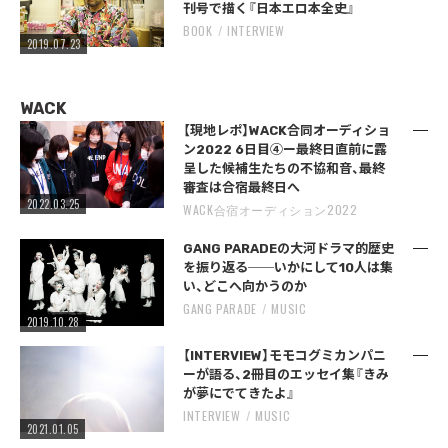
刊号で描く『日本エロ本全史』
BOOK
INTERVIEW
2019.07.23
WACK
【現地レポ】WACK合同オーディショ
ン2022 6日目④ー最終日直前に露
呈した候補生たちの不協和音、最終
審査は合宿最終日へ
2022.03.25
WACK合宿オーディション2022
GANG PARADEの大河ドラマ的歴史
を振り返る──いかにして10人は集
い、どこへ向かうのか
GANG PARADE
MUSIC
2019.10.28
【INTERVIEW】モモコグミカンパニ
ーが語る、2冊目のエッセイ集『きみ
が夢にでてきたよ』
INTERVIEW
MUSIC
2021.01.05