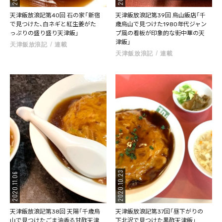
天津飯放浪記第40回 石の家「新宿
天津飯放浪記第39回 烏山飯店「千
で見つけた、白ネギと紅生姜がた
歳烏山で見つけた1980年代ジャン
っぷりの盛り盛り天津飯」
プ風の看板が印象的な街中華の天
津飯」
天津飯放浪記
連載
天津飯放浪記
連載
2020.10.23
2020.11.06
天津飯放浪記第38回 天陽「千歳烏
天津飯放浪記第37回「昼下がりの
山で見つけたごま油香る甘酢天津
下北沢で見つけた黒酢天津飯」