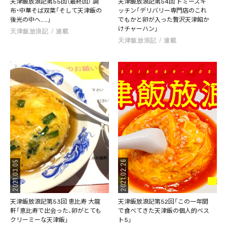
天津飯放浪記第55回（最終回） 調
天津飯放浪記第54回 トミーズキ
布・中華そば双葉「そして天津飯の
ッチン「デリバリー専門店のこれ
後光の中へ……」
でもかと卵が入った贅沢天津餡か
けチャーハン」
天津飯放浪記
連載
天津飯放浪記
連載
2021.02.26
2021.03.05
天津飯放浪記第53回 恵比寿 大龍
天津飯放浪記第52回「この一年間
軒「恵比寿で出会った、卵がとても
で食べてきた天津飯の個人的ベス
クリーミーな天津飯」
ト5」