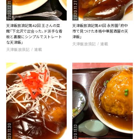
2020.11.27
2020.12.11
天津飯放浪記第42回 王さんの菜
天津飯放浪記第41回 永芳園「府中
館「下北沢で出会った、ド派手な看
市で見つけた本格中華居酒屋の天
板と裏腹にシンプルでストレート
津飯」
な天津飯」
天津飯放浪記
連載
天津飯放浪記
連載
2020.11.20
2020.11.13