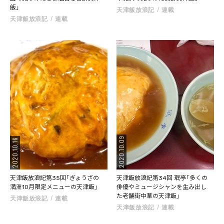
飯」
天津飯放浪記
連載
天津飯放浪記
連載
2020.10.09
2020.10.16
天津飯放浪記第35回「ぎょうざの
天津飯放浪記第34回 珉亭「多くの
満洲10月限定メニューの天津飯」
俳優やミュージシャンを生み出し
た老舗街中華の天津飯」
天津飯放浪記
連載
天津飯放浪記
連載