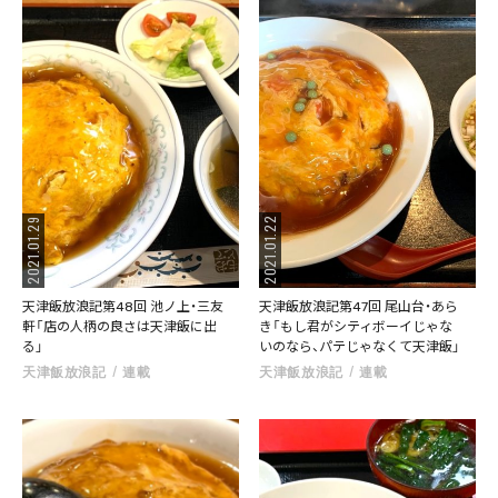
2021.01.22
2021.01.29
天津飯放浪記第48回 池ノ上・三友
天津飯放浪記第47回 尾山台・あら
軒「店の人柄の良さは天津飯に出
き「もし君がシティボーイじゃな
る」
いのなら、パテじゃなくて天津飯」
天津飯放浪記
連載
天津飯放浪記
連載