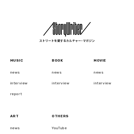
ストリートを愛するカルチャー・マガジン
MUSIC
BOOK
MOVIE
news
news
news
interview
interview
interview
report
ART
OTHERS
news
YouTube