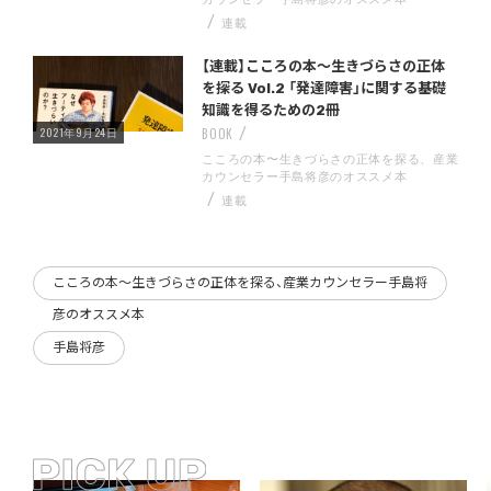
連載
Warning
/home/storywriter/storywriter.tokyo/public_html/wp-content/themes/StoryWriter/single.php
on line
: Undefined variable $post_id in
242
【連載】こころの本〜生きづらさの正体
を探る Vol.2 「発達障害」に関する基礎
知識を得るための2冊
2021年9月24日
BOOK
こころの本〜生きづらさの正体を探る、産業
カウンセラー手島将彦のオススメ本
連載
こころの本〜生きづらさの正体を探る、産業カウンセラー手島将
彦のオススメ本
手島将彦