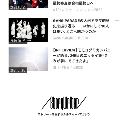
最終審査は合宿最終日へ
2022.03.25
WACK合宿オーディション2022
GANG PARADEの大河ドラマ的歴
史を振り返る──いかにして10人
は集い、どこへ向かうのか
GANG PARADE
MUSIC
2019.10.28
【INTERVIEW】モモコグミカンパニ
ーが語る、2冊目のエッセイ集『き
みが夢にでてきたよ』
INTERVIEW
MUSIC
2021.01.05
ストリートを愛するカルチャー・マガジン