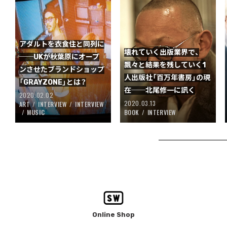
アダルトを衣食住と同列に
壊れていく出版業界で、
──UKが秋葉原にオープ
飄々と結果を残していく1
ンさせたブランドショップ
人出版社「百万年書房」の現
「GRAYZONE」とは？
在──北尾修一に訊く
2020.02.02
2020.03.13
ART
INTERVIEW
INTERVIEW
MUSIC
BOOK
INTERVIEW
Online Shop