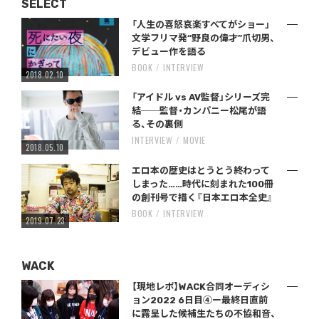
SELECT
「人生の喜怒哀楽すべてがショー」
文学フリマ発“野良の偉才”爪切男、
デビュー作を語る
BOOK
INTERVIEW
2018.02.10
「アイドル vs AV監督」シリーズ完
結──監督・カンパニー松尾が語
る、その裏側
INTERVIEW
MOVIE
2018.05.10
エロ本の歴史はとうとう終わって
しまった……時代に刻まれた100冊
の創刊号で描く『日本エロ本全史』
BOOK
INTERVIEW
2019.07.23
WACK
【現地レポ】WACK合同オーディシ
ョン2022 6日目④ー最終日直前
に露呈した候補生たちの不協和音、