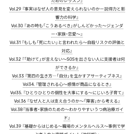
ためのレッスン』
Vol.29 『事実はなぜ人の意見を変えられないのかー説得力と影
響力の科学』
Vol.30 『あの時も「こうあるべき」がしんどかった〜ジェンダ
ー・家族・恋愛〜』
Vol.31 『もしも「死にたい」と言われたら〜自殺リスクの評価と
対応』
Vol.32 『「助けて」が言えない〜SOSを出さない人に支援者は何
ができるか』
Vol.33 『第四の生き方―「自分」を生かすアサーティブネス』
Vol34. 『管理される心〜感情が商品になるとき』
Vol35. 『ひとりひとりの個性を大事にする〜にじいろ子育て』
Vol.36 『なぜ人と人は支え合うのか〜「障害」から考える』
Vol.38『当事者・家族のための〜わかりやすいうつ病治療ガイ
ド』
Vol.39 『基礎からはじめる〜職場のメンタルヘルス〜事例で学