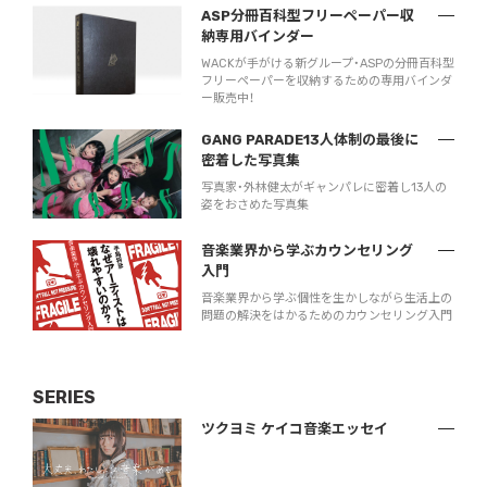
ASP分冊百科型フリーペーパー収
納専用バインダー
WACKが手がける新グループ・ASPの分冊百科型
フリーペーパーを収納するための専用バインダ
ー販売中！
GANG PARADE13人体制の最後に
密着した写真集
写真家・外林健太がギャンパレに密着し13人の
姿をおさめた写真集
音楽業界から学ぶカウンセリング
入門
音楽業界から学ぶ個性を生かしながら生活上の
問題の解決をはかるためのカウンセリング入門
SERIES
ツクヨミ ケイコ音楽エッセイ