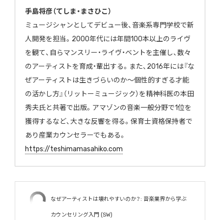
手島将彦（てしま・まさひこ）
ミュージシャンとしてデビュー後、音楽系専門学校で新
人開発を担
当。2000年代には年間100本以上のライヴ
を観て、自らマン
スリー・ライヴ・ベントを主催し、数々
のアーティストを育成・
輩出する。また、2016年には『な
ぜアーティストは生きづらい
のか～個性的すぎる才能
の活かし方』（リットーミュージック）を
精神科医の本田
秀夫氏と共著で出版。アマゾンの音楽一般分野で1
位を
獲得するなど、大きな反響を得る。保育士資格保持者で
あり産業カウンセラーでもある。
https://teshimamasahiko.com
なぜアーティストは壊れやすいのか？: 音楽業界から学ぶ
カウンセリング入門 (SW)