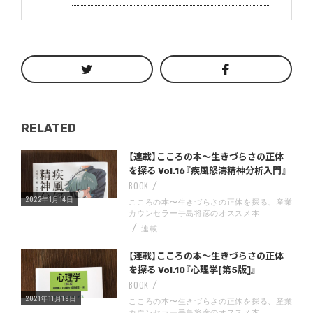
RELATED
Warning
/home/storywriter/storywriter.tokyo/public_html/wp-content/themes/StoryWriter/single.php
on line
: Undefined variable $post_id in
242
【連載】こころの本〜生きづらさの正体
を探る Vol.16『疾風怒濤精神分析入門』
BOOK
2022年1月14日
こころの本〜生きづらさの正体を探る、産業
カウンセラー手島将彦のオススメ本
連載
Warning
/home/storywriter/storywriter.tokyo/public_html/wp-content/themes/StoryWriter/single.php
on line
: Undefined variable $post_id in
242
【連載】こころの本〜生きづらさの正体
を探る Vol.10『心理学[第5版]』
BOOK
2021年11月19日
こころの本〜生きづらさの正体を探る、産業
カウンセラー手島将彦のオススメ本