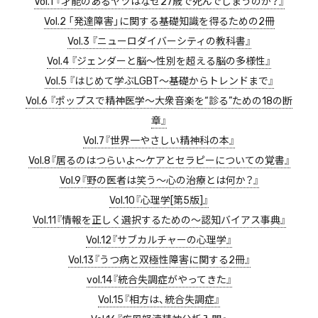
Vol.1 『才能のあるヤツはなぜ27歳で死んでしまうのか？』
Vol.2 「発達障害」に関する基礎知識を得るための2冊
Vol.3 『ニューロダイバーシティの教科書』
Vol.4 『ジェンダーと脳〜性別を超える脳の多様性』
Vol.5 『はじめて学ぶLGBT〜基礎からトレンドまで』
Vol.6 『ポップスで精神医学〜大衆音楽を“診る”ための18の断
章』
Vol.7『世界一やさしい精神科の本』
Vol.8『居るのはつらいよ〜ケアとセラピーについての覚書』
Vol.9『野の医者は笑う〜心の治療とは何か？』
Vol.10『心理学[第5版]』
Vol.11『情報を正しく選択するための〜認知バイアス事典』
Vol.12『サブカルチャーの心理学』
Vol.13『うつ病と双極性障害に関する2冊』
vol.14『統合失調症がやってきた』
Vol.15『相方は、統合失調症』