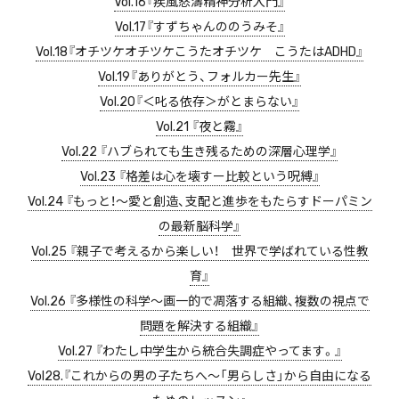
Vol.16『疾風怒濤精神分析入門』
Vol.17『すずちゃんののうみそ』
Vol.18『オチツケオチツケこうたオチツケ こうたはADHD』
Vol.19『ありがとう、フォルカー先生』
Vol.20『＜叱る依存＞がとまらない』
Vol.21 『夜と霧』
Vol.22 『ハブられても生き残るための深層心理学』
Vol.23 『格差は心を壊すー比較という呪縛』
Vol.24 『もっと！〜愛と創造、支配と進歩をもたらすドーパミン
の最新脳科学』
Vol.25 『親子で考えるから楽しい！ 世界で学ばれている性教
育』
Vol.26 『多様性の科学〜画一的で凋落する組織、複数の視点で
問題を解決する組織』
Vol.27 『わたし中学生から統合失調症やってます。』
Vol28.『これからの男の子たちへ〜「男らしさ」から自由になる