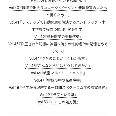
ぶ考え方と実践ポイント（改訂版）』
Vol.40 『職場で出会うユニーク・パーソン〜発達障害の人たち
と働くために』
Vol.41 『３ステップで行動問題を解決するハンドブック〜小・
中学校で役立つ応用行動分析学』
Vol.42『精神医学の近現代史』
Vol.43『抑圧された記憶の神話〜偽りの性的虐待の記憶をめぐ
って〜』
Vol.44『吃音のことがよくわかる本』
Vol.45『こんなとき私はどうしてきたか』
Vol.46『教室マルトリートメント』
Vol.47 『学校の中の発達障害』
Vol.48 『科学から理解するー自閉スペクトラム症の感覚世界』
Vol.49 『ラブという薬』
Vol.50 『こころの処方箋』