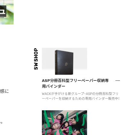
ュ
SW SHOP
ASP分冊百科型フリーペーパー収納専
用バインダー
燥感に
WACKが手がける新グループ・ASPの分冊百科型フリ
ーペーパーを収納するための専用バインダー販売中！
。