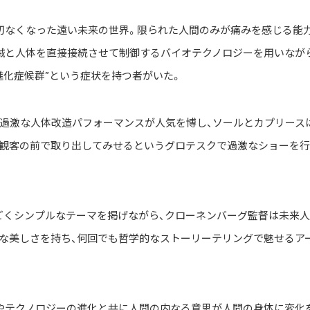
切なくなった遠い未来の世界。限られた人間のみが痛みを感じる能
械と人体を直接接続させて制御するバイオテクノロジーを用いなが
進化症候群”という症状を持つ者がいた。
過激な人体改造パフォーマンスが人気を博し、ソールとカプリース
観客の前で取り出してみせるというグロテスクで過激なショーを行
ごくシンプルなテーマを掲げながら、クローネンバーグ監督は未来
な美しさを持ち、何回でも哲学的なストーリーテリングで魅せるア
やテクノロジーの進化と共に人間の内なる意思が人間の身体に変化