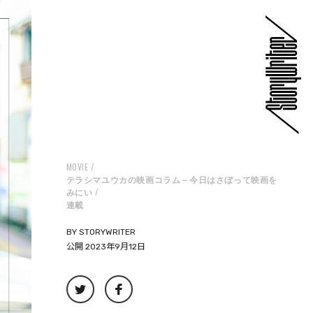
MOVIE
テラシマユウカの映画コラム－今日はさぼって映画を
みにい
連載
BY
STORYWRITER
公開 2023年9月12日