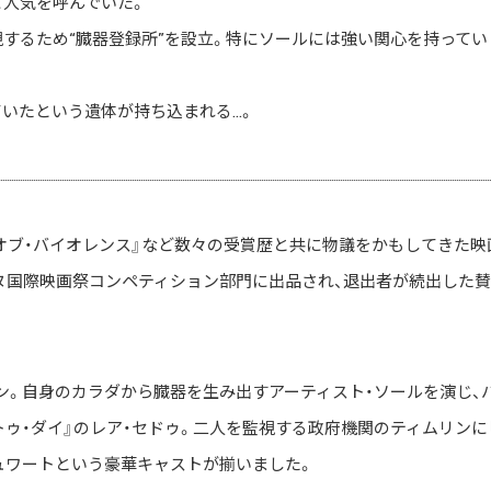
ど人気を呼んでいた。
するため“臓器登録所”を設立。特にソールには強い関心を持ってい
いたという遺体が持ち込まれる…。
・オブ・バイオレンス』など数々の受賞歴と共に物議をかもしてきた映
ンヌ国際映画祭コンペティション部門に出品され、退出者が続出した
ン。自身のカラダから臓器を生み出すアーティスト・ソールを演じ、
・トゥ・ダイ』のレア・セドゥ。二人を監視する政府機関のティムリンに
ュワートという豪華キャストが揃いました。