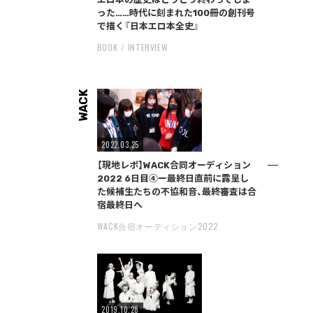
った……時代に刻まれた100冊の創刊号
で描く『日本エロ本全史』
BOOK
INTERVIEW
WACK
2022.03.25
【現地レポ】WACK合同オーディション
2022 6日目④ー最終日直前に露呈し
た候補生たちの不協和音、最終審査は合
宿最終日へ
WACK合宿オーディション2022
2019.10.28