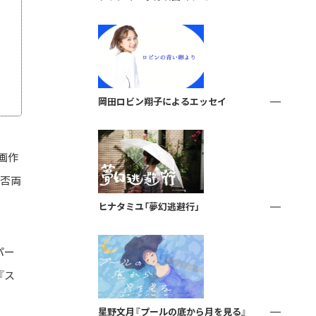
岡田ロビン翔子によるエッセイ
画作
賛否両
ヒナタミユ「夢幻逃避行」
パー
『ス
星野文月『プールの底から月を見る』