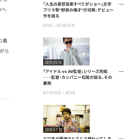
「人生の喜怒哀楽すべてがショー」文学
のへ
フリマ発“野良の偉才”爪切男、デビュー
作を語る
BOOK
INTERVIEW
り異
がら
2018.05.10
「アイドル vs AV監督」シリーズ完結
──監督・カンパニー松尾が語る、その
裏側
INTERVIEW
MOVIE
2019.07.23
エロ本の歴史はとうとう終わってしま