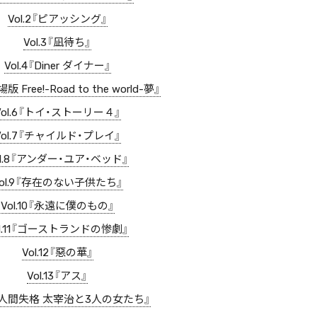
Vol.2『ピアッシング』
Vol.3『凪待ち』
Vol.4『Diner ダイナー』
場版 Free!-Road to the world-夢』
Vol.6『トイ・ストーリー４』
Vol.7『チャイルド・プレイ』
ol.8『アンダー・ユア・ベッド』
Vol.9『存在のない子供たち』
Vol.10『永遠に僕のもの』
ol.11『ゴーストランドの惨劇』
Vol.12『惡の華』
Vol.13『アス』
14『人間失格 太宰治と3人の女たち』