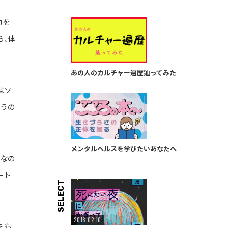
力を
ら、体
あの人のカルチャー遍歴辿ってみた
はソ
うの
メンタルヘルスを学びたいあなたへ
人なの
ート
SELECT
2018.02.10
をも