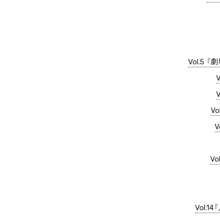
Vol.5 『劇
V
V
Vol.