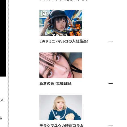
LiVSミニ・マルコの人間最高！
新倉のあ「無職日記」
消え
施
テラシマユウカ映画コラム