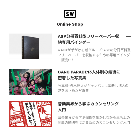
Online Shop
ASP分冊百科型フリーペーパー収
納専用バインダー
WACKが手がける新グループ・ASPの分冊百科型
フリーペーパーを収納するための専用バインダ
ー販売中！
GANG PARADE13人体制の最後に
密着した写真集
写真家・外林健太がギャンパレに密着し13人の
姿をおさめた写真集
音楽業界から学ぶカウンセリング
入門
音楽業界から学ぶ個性を生かしながら生活上の
問題の解決をはかるためのカウンセリング入門