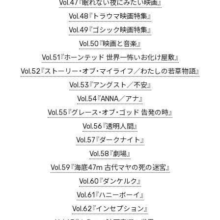
Vol.47『眠れない夜にみたい映画』
Vol.48『トラウマ映画特集』
Vol.49『ゴシック映画特集』
Vol.50『映画と音楽』
Vol.51『ホーンテッド 世界一怖いお化け屋敷』
Vol.52『ストーリー・オブ・マイライフ／わたしの若草物語』
Vol.53『アングスト／不安』
Vol.54『ANNA／アナ』
Vol.55『グレース・オブ・ゴッド 告発の時』
Vol.56『透明人間』
Vol.57『ダークナイト』
Vol.58『劇場』
Vol.59『海底47m 古代マヤの死の迷宮』
Vol.60『ダンケルク』
Vol.61『ハニーボーイ』
Vol.62『インセプション』