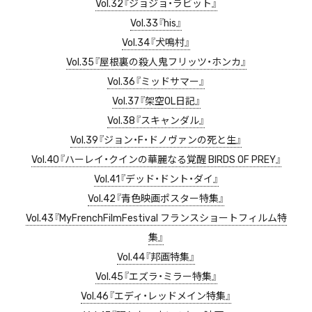
Vol.32『ジョジョ・ラビット』
Vol.33『his』
Vol.34『犬鳴村』
Vol.35『屋根裏の殺人鬼フリッツ・ホンカ』
Vol.36『ミッドサマー』
Vol.37『架空OL日記』
Vol.38『スキャンダル』
Vol.39『ジョン・F・ドノヴァンの死と生』
Vol.40『ハーレイ・クインの華麗なる覚醒 BIRDS OF PREY』
Vol.41『デッド・ドント・ダイ』
Vol.42『青色映画ポスター特集』
Vol.43『MyFrenchFilmFestival フランスショートフィルム特
集』
Vol.44『邦画特集』
Vol.45『エズラ・ミラー特集』
Vol.46『エディ・レッドメイン特集』