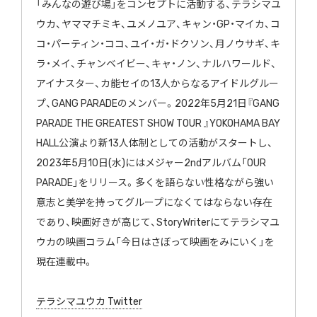
「みんなの遊び場」をコンセプトに活動する、テラシマユ
ウカ、ヤ
ママチミキ、ユメノユア、キャン・GP・マイカ、コ
コ・パーティ
ン・ココ、ユイ・ガ・ドクソン、月ノウサギ、キ
ラ・メイ、
チャンベイビー、キャ・ノン、ナルハワールド、
アイナスター、
カ能セイの13人からなるアイドルグルー
プ、GANG
PARADEのメンバー。2022年5月21日『GANG
PARADE THE GREATEST SHOW TOUR 』YOKOHAMA
BAY
HALL公演より新13人体制としての活動がスタートし、
202
3年5月10日(水)にはメジャー2ndアルバム「OUR
PARADE」をリリース。多くを語らない性格ながら強い
意志と
美学を持ってグループになくてはならない存在
であり、
映画好きが高じて、StoryWriterにてテラシマユ
ウカの
映画コラム「今日はさぼって映画をみにいく」を
現在連載中。
テラシマユウカ Twitter