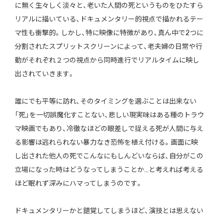
に無く生々しく淡々と、老いた人間の死というものをひたすら
リアルに描いている、ドキュメンタリー的視点で描かれるテー
マ性も衝撃的。しかし、特に映像に特徴があり、真ん中で2つに
分割されたスプリットスクリーンによって、老夫婦の日常や行
動がそれぞれ２つの視点から同時進行でリアルタイムに映し
出されていきます。
誰にでも平等に訪れ、そのタイミングを選ぶことは出来ない
「死」を一切誤魔化すことない、悲しい現実味はある種のトラウ
マ映画でもあり、冷徹なほどの眼差しで捉える死が人間に与え
る影響は逃れられない暴力なき恐怖を植え付ける。画面に映
し出された他人の死でこんなにもしんどいならば、自分がこの
立場になった時はどうなってしまうことか…と考えれば考える
ほど眠れず深みにハマってしまうのです。
ドキュメンタリーかと錯覚してしまうほど、演技とは思えない