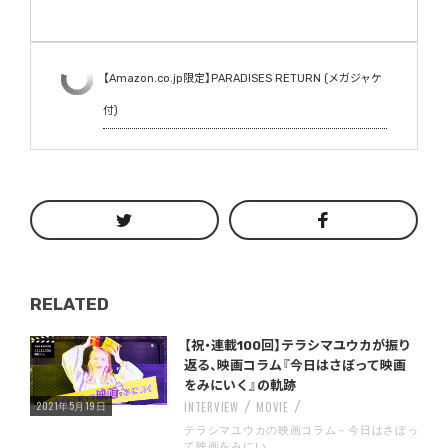
【Amazon.co.jp限定】PARADISES RETURN (メガジャケ
付)
RELATED
Warning
/home/storywriter/storywriter.tokyo/public_html/wp-content/themes/StoryWriter/single.php
on line
: Undefined variable $post_id in
242
【祝・連載100回】テラシマユウカが振り
返る、映画コラム『今日はさぼって映画
をみにいく』の軌跡
2021年5月19日
INTERVIEW
MOVIE
テラシマユウカの映画コラム－今日はさぼっ
て映画をみにい