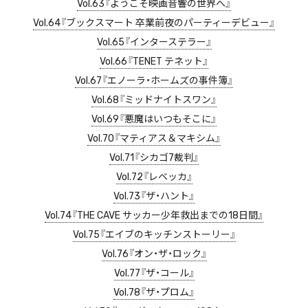
Vol.63『ようこそ映画音響の世界へ』
Vol.64『ブックスマート 卒業前夜のパーティーデビュー』
Vol.65『インターステラー』
Vol.66『TENET テネット』
Vol.67『エノーラ・ホームズの事件簿』
Vol.68『ミッドナイトスワン』
Vol.69『悪魔はいつもそこに』
Vol.70『マティアス＆マキシム』
Vol.71『シカゴ7裁判』
Vol.72『レベッカ』
Vol.73『ザ・ハント』
Vol.74『THE CAVE サッカー少年救出までの18日間』
Vol.75『エイブのキッチンストーリー』
Vol.76『オン・ザ・ロック』
Vol.77『ザ・コール』
Vol.78『ザ・プロム』