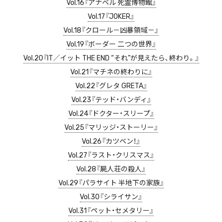
Vol.16『アナベル 死霊博物館』
Vol.17『JOKER』
Vol.18『クロール－凶暴領域－』
Vol.19『ボーダー 二つの世界』
Vol.20『IT／イット THE END “それ”が見えたら、終わり。』
Vol.21『マチネの終わりに』
Vol.22『グレタ GRETA』
Vol.23『テッド・バンディ』
Vol.24『ドクター・スリープ』
Vol.25『マリッジ・ストーリー』
Vol.26『カツベン！』
Vol.27『ラスト・クリスマス』
Vol.28『屍人荘の殺人』
Vol.29『パラサイト 半地下の家族』
Vol.30『シライサン』
Vol.31『ペット・セメタリー』