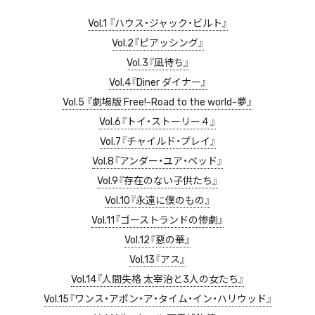
Vol.1 『ハウス・ジャック・ビルト』
Vol.2『ピアッシング』
Vol.3『凪待ち』
Vol.4『Diner ダイナー』
Vol.5 『劇場版 Free!-Road to the world-夢』
Vol.6『トイ・ストーリー４』
Vol.7『チャイルド・プレイ』
Vol.8『アンダー・ユア・ベッド』
Vol.9『存在のない子供たち』
Vol.10『永遠に僕のもの』
Vol.11『ゴーストランドの惨劇』
Vol.12『惡の華』
Vol.13『アス』
Vol.14『人間失格 太宰治と3人の女たち』
Vol.15『ワンス・アポン・ア・タイム・イン・ハリウッド』