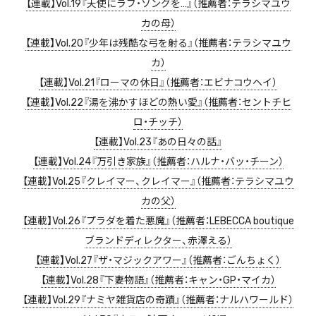
【連載】Vol.19『天使にラブ・ソングを…』（推薦者：テラシマユウ
カの母）
【連載】Vol.20『少年は残酷な弓を射る』（推薦者：テラシマユウ
カ）
【連載】Vol.21『ローマの休日』（推薦者：エビナコウヘイ）
【連載】Vol.22『湯を沸かすほどの熱い愛』（推薦者：セントチヒ
ロ・チッチ）
【連載】Vol.23『あの日々の話』
【連載】Vol.24『万引き家族』（推薦者：ハルナ・バッ・チーン）
【連載】Vol.25『クレイマー、クレイマー』（推薦者：テラシマユウ
カの父）
【連載】Vol.26『プラダを着た悪魔』（推薦者：LEBECCA boutique
ブランドディレクター、赤澤える）
【連載】Vol.27『ザ・マジックアワー』（推薦者：ごんちょく）
【連載】Vol.28『下妻物語』（推薦者：キャン・GP・マイカ）
【連載】Vol.29『ナミヤ雑貨店の奇蹟』（推薦者：ナルハワールド）