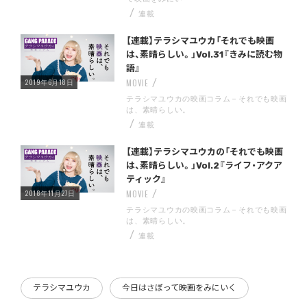
連載
Warning
/home/storywriter/storywriter.tokyo/public_html/wp-content/themes/StoryWriter/single.php
on line
: Undefined variable $post_id in
242
【連載】テラシマユウカ「それでも映画
は、素晴らしい。」Vol.31『きみに読む物
語』
2019年6月18日
MOVIE
テラシマユウカの映画コラム－それでも映画
は、素晴らしい。
連載
Warning
/home/storywriter/storywriter.tokyo/public_html/wp-content/themes/StoryWriter/single.php
on line
: Undefined variable $post_id in
242
【連載】テラシマユウカの「それでも映画
は、素晴らしい。」Vol.2『ライフ・アクア
ティック』
2018年11月27日
MOVIE
テラシマユウカの映画コラム－それでも映画
は、素晴らしい。
連載
テラシマユウカ
今日はさぼって映画をみにいく