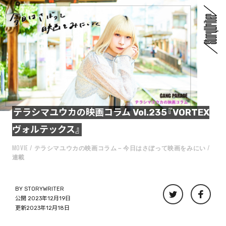
テラシマユウカの映画コラム Vol.235『VORTEX
ヴォルテックス』
MOVIE
テラシマユウカの映画コラム－今日はさぼって映画をみにい
連載
BY
STORYWRITER
公開 2023年12月19日
更新2023年12月18日