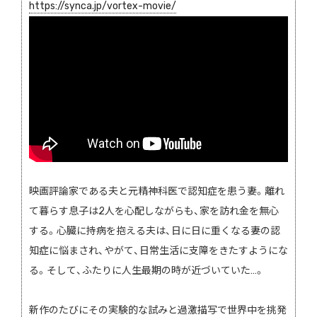
https://synca.jp/vortex-movie/
映画評論家である夫と元精神科医で認知症を患う妻。離れ
て暮らす息子は2人を心配しながらも、家を訪れ金を無心
する。心臓に持病を抱える夫は、日に日に重くなる妻の認
知症に悩まされ、やがて、日常生活に支障をきたすようにな
る。そして、ふたりに人生最期の時が近づいていた…。
新作のたびにその実験的な試みと過激描写で世界中を挑発