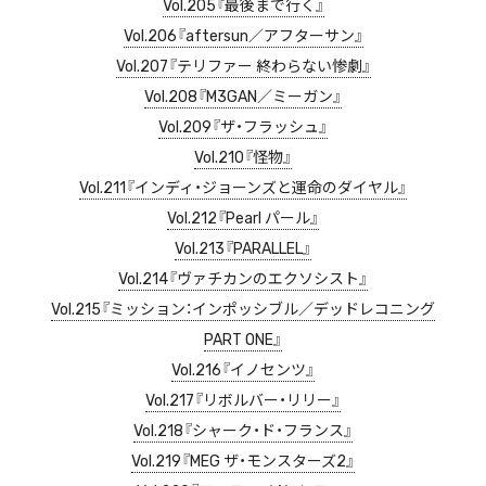
Vol.205『最後まで行く』
Vol.206『aftersun／アフターサン』
Vol.207『テリファー 終わらない惨劇』
Vol.208『M3GAN／ミーガン』
Vol.209『ザ・フラッシュ』
Vol.210『怪物』
Vol.211『インディ・ジョーンズと運命のダイヤル』
Vol.212『Pearl パール』
Vol.213『PARALLEL』
Vol.214『ヴァチカンのエクソシスト』
Vol.215『ミッション：インポッシブル／デッドレコニング
PART ONE』
Vol.216『イノセンツ』
Vol.217『リボルバー・リリー』
Vol.218『シャーク・ド・フランス』
Vol.219『MEG ザ・モンスターズ2』