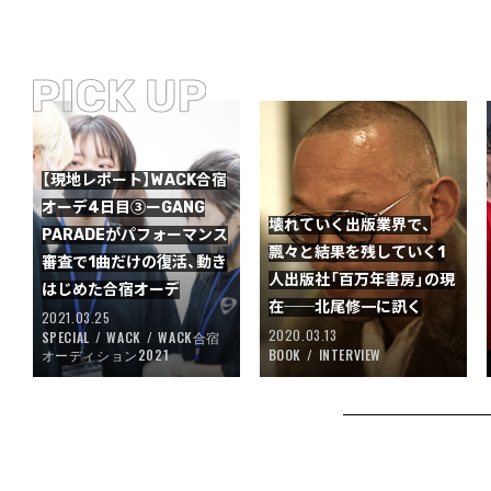
【現地レポート】WACK合宿
オーデ4日目③ーGANG
壊れていく出版業界で、
PARADEがパフォーマンス
飄々と結果を残していく1
審査で1曲だけの復活、動き
人出版社「百万年書房」の現
はじめた合宿オーデ
在──北尾修一に訊く
2021.03.25
2020.03.13
SPECIAL
WACK
WACK合宿
オーディション2021
BOOK
INTERVIEW