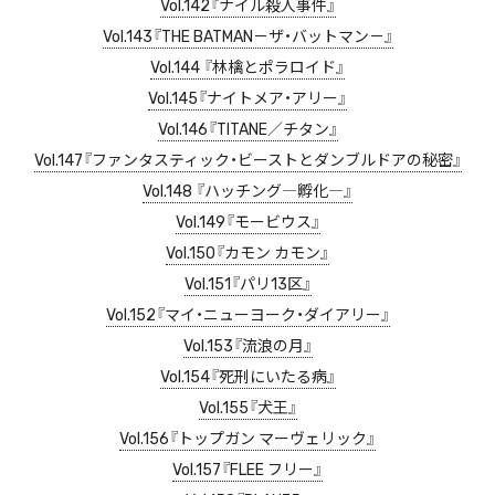
Vol.142『ナイル殺人事件』
Vol.143『THE BATMAN－ザ・バットマン－』
Vol.144 『林檎とポラロイド』
Vol.145『ナイトメア・アリー』
Vol.146『TITANE／チタン』
Vol.147『ファンタスティック・ビーストとダンブルドアの秘密』
Vol.148 『ハッチング―孵化―』
Vol.149『モービウス』
Vol.150『カモン カモン』
Vol.151『パリ13区』
Vol.152『マイ・ニューヨーク・ダイアリー』
Vol.153『流浪の月』
Vol.154『死刑にいたる病』
Vol.155『犬王』
Vol.156『トップガン マーヴェリック』
Vol.157『FLEE フリー』