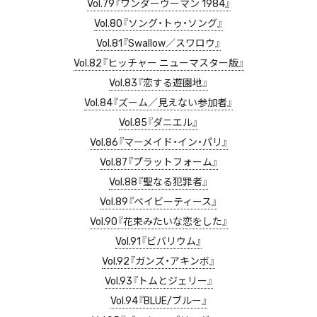
Vol.79『ワンダーウーマン 1984』
Vol.80『ソング・トゥ・ソング』
Vol.81『Swallow／スワロウ』
Vol.82『ヒッチャー ニューマスター版』
Vol.83『恋する遊園地』
Vol.84『ズーム／見えない参加者』
Vol.85『ダニエル』
Vol.86『マーメイド・イン・パリ』
Vol.87『プラットフォーム』
Vol.88『聖なる犯罪者』
Vol.89『ベイビーティース』
Vol.90『花束みたいな恋をした』
Vol.91『ビバリウム』
Vol.92『ガンズ・アキンボ』
Vol.93『トムとジェリー』
Vol.94『BLUE/ブルー』