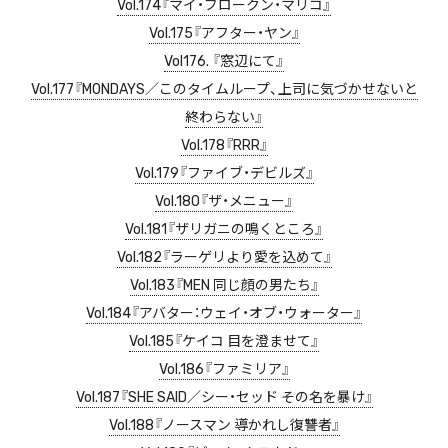
Vol.174『マイ・ブロークン・マリコ』
Vol.175『アフター・ヤン』
Vol176. 『窓辺にて』
Vol.177『MONDAYS／このタイムループ、上司に気づかせないと
終わらない』
Vol.178『RRR』
Vol.179『ファイブ・デビルズ』
Vol.180『ザ・メニュー』
Vol.181『ザリガニの鳴くところ』
Vol.182『ラーゲリより愛を込めて』
Vol.183『MEN 同じ顔の男たち』
Vol.184『アバター：ウェイ・オブ・ウォーター』
Vol.185『ケイコ 目を澄ませて』
Vol.186『ファミリア』
Vol.187『SHE SAID／シー・セッド その名を暴け』
Vol.188『ノースマン 導かれし復讐者』