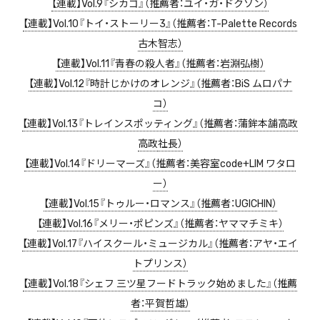
【連載】Vol.9『シカゴ』（推薦者：ユイ・ガ・ドクソン）
【連載】Vol.10『トイ・ストーリー3』（推薦者：T-Palette Records
古木智志）
【連載】Vol.11『青春の殺人者』（推薦者：岩淵弘樹）
【連載】Vol.12『時計じかけのオレンジ』（推薦者：BiS ムロパナ
コ）
【連載】Vol.13『トレインスポッティング』（推薦者：蒲鉾本舗高政
高政
社長）
【連載】Vol.14『ドリーマーズ』（推薦者：美容室code+LIM ワタロ
ー）
【連載】Vol.15『トゥルー・ロマンス』（推薦者：UGICHIN）
【連載】Vol.16『メリー・ポピンズ』（推薦者：ヤママチミキ）
【連載】Vol.17『ハイスクール・ミュージカル』（推薦者：アヤ・エイ
トプリンス）
【連載】Vol.18『シェフ 三ツ星フードトラック始めました』（推薦
者：平賀哲雄）